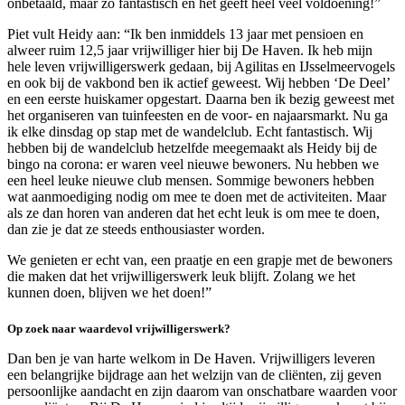
onbetaald, maar zo fantastisch en het geeft heel veel voldoening!”
Piet vult Heidy aan: “Ik ben inmiddels 13 jaar met pensioen en
alweer ruim 12,5 jaar vrijwilliger hier bij De Haven. Ik heb mijn
hele leven vrijwilligerswerk gedaan, bij Agilitas en IJsselmeervogels
en ook bij de vakbond ben ik actief geweest. Wij hebben ‘De Deel’
en een eerste huiskamer opgestart. Daarna ben ik bezig geweest met
het organiseren van tuinfeesten en de voor- en najaarsmarkt. Nu ga
ik elke dinsdag op stap met de wandelclub. Echt fantastisch. Wij
hebben bij de wandelclub hetzelfde meegemaakt als Heidy bij de
bingo na corona: er waren veel nieuwe bewoners. Nu hebben we
een heel leuke nieuwe club mensen. Sommige bewoners hebben
wat aanmoediging nodig om mee te doen met de activiteiten. Maar
als ze dan horen van anderen dat het echt leuk is om mee te doen,
dan zie je dat ze steeds enthousiaster worden.
We genieten er echt van, een praatje en een grapje met de bewoners
die maken dat het vrijwilligerswerk leuk blijft. Zolang we het
kunnen doen, blijven we het doen!”
Op zoek naar waardevol vrijwilligerswerk?
Dan ben je van harte welkom in De Haven. Vrijwilligers leveren
een belangrijke bijdrage aan het welzijn van de cliënten, zij geven
persoonlijke aandacht en zijn daarom van onschatbare waarden voor