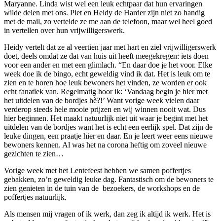
Maryanne. Linda wist wel een leuk echtpaar dat hun ervaringen
wilde delen met ons. Piet en Heidy de Harder zijn niet zo handig
met de mail, zo vertelde ze me aan de telefoon, maar wel heel goed
in vertellen over hun vrijwilligerswerk.
Heidy vertelt dat ze al veertien jaar met hart en ziel vrijwilligerswerk
doet, deels omdat ze dat van huis uit heeft meegekregen: iets doen
voor een ander en met een glimlach. “En daar doe je het voor. Elke
week doe ik de bingo, echt geweldig vind ik dat. Het is leuk om te
zien en te horen hoe leuk bewoners het vinden, ze worden er ook
echt fanatiek van. Regelmatig hoor ik: ‘Vandaag begin je hier met
het uitdelen van de bordjes hè?!’ Want vorige week vielen daar
verderop steeds hele mooie prijzen en wij winnen nooit wat. Dus
hier beginnen. Het maakt natuurlijk niet uit waar je begint met het
uitdelen van de bordjes want het is echt een eerlijk spel. Dat zijn de
leuke dingen, een praatje hier en daar. En je leert weer eens nieuwe
bewoners kennen. Al was het na corona heftig om zoveel nieuwe
gezichten te zien…
Vorige week met het Lentefeest hebben we samen poffertjes
gebakken, zo’n geweldig leuke dag. Fantastisch om de bewoners te
zien genieten in de tuin van de bezoekers, de workshops en de
poffertjes natuurlijk.
Als mensen mij vragen of ik werk, dan zeg ik altijd ik werk. Het is